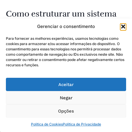
Como estruturar um sistema
de controle eficaz na sua
Gerenciar o consentimento
empresa
Para fornecer as melhores experiências, usamos tecnologias como
cookies para armazenar e/ou acessar informações do dispositivo. O
Estruturar um sistema de gestão robusto exige
consentimento para essas tecnologias nos permitirá processar dados
como comportamento de navegação ou IDs exclusivos neste site. Não
uma abordagem metódica que conecte as metas
consentir ou retirar o consentimento pode afetar negativamente certos
estratégicas às atividades cotidianas. O objetivo
recursos e funções.
principal é criar uma malha de proteção que não
engesse a operação, mas que ofereça a segurança
necessária para que a diretoria tome decisões
Aceitar
baseadas em dados íntegros.
Negar
Uma implementação bem-sucedida depende da
Opções
integração entre pessoas, processos e tecnologia.
Quando esses elementos trabalham em harmonia, a
Política de Cookies
Política de Privacidade
importância dos controles internos nas empresas