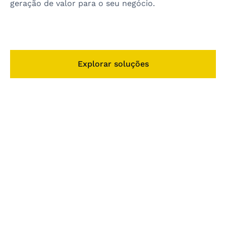
geração de valor para o seu negócio.
Explorar soluções
Auditoria Independente
A Auditoria Independente é um exame
técnico, isento e imparcial das
demonstrações financeiras e demais
relatórios de uma entidade. O objetivo
principal é aumentar a credibilidade das
informações apresentadas aos usuários,
emitindo um parecer fundamentado nas