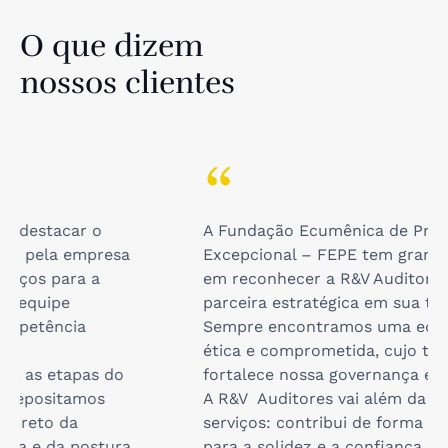
O que dizem
nossos clientes
A Fundação Ecumênica de Proteção ao
S
Excepcional – FEPE tem grande satisfação
e
em reconhecer a R&V Auditores como uma
d
parceira estratégica em sua trajetória.
d
Sempre encontramos uma equipe técnica,
a
ética e comprometida, cujo trabalho
r
fortalece nossa governança e transparência.
s
A R&V Auditores vai além da prestação de
s
serviços: contribui de forma significativa
d
para a solidez e a confiança que buscamos