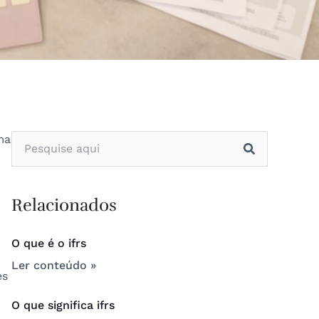
ma
Relacionados
O que é o ifrs
Ler conteúdo »
es
O que significa ifrs