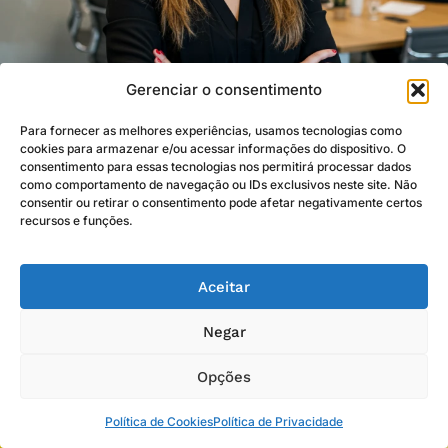
Gerenciar o consentimento
Para fornecer as melhores experiências, usamos tecnologias como
cookies para armazenar e/ou acessar informações do dispositivo. O
consentimento para essas tecnologias nos permitirá processar dados
como comportamento de navegação ou IDs exclusivos neste site. Não
Cadastre-se para receber nossos
consentir ou retirar o consentimento pode afetar negativamente certos
recursos e funções.
conteúdos diretamente no seu
email
Aceitar
Negar
Estou ciente de que meus dados pessoais serão
Opções
tratados conforme a LGPD e a Política de Privacidade
Política de Cookies
Política de Privacidade